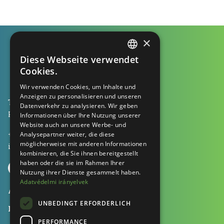
×
Diese Webseite verwendet
HUNGARIAN
Cookies.
ENGLISH
Wir verwenden Cookies, um Inhalte und
Anzeigen zu personalisieren und unseren
GERMAN
Tamplast Kft., 1053 Budapest
Datenverkehr zu analysieren. Wir geben
Kecskeméti utca 13. 2 em. 1.
Informationen über Ihre Nutzung unserer
Website auch an unsere Werbe- und
+36 70 604 0041
Analysepartner weiter, die diese
möglicherweise mit anderen Informationen
info@tamplast.hu
kombinieren, die Sie ihnen bereitgestellt
haben oder die sie im Rahmen Ihrer
Nutzung ihrer Dienste gesammelt haben.
Adatvédelmi irányelvek
Anwendungen
UNBEDINGT ERFORDERLICH
Machinen
PERFORMANCE