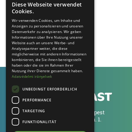
Diese Webseite verwendet
HUNGARIAN
Cookies.
ENGLISH
Wir verwenden Cookies, um Inhalte und
Anzeigen zu personalisieren und unseren
GERMAN
Datenverkehr zu analysieren. Wir geben
Informationen über Ihre Nutzung unserer
Website auch an unsere Werbe- und
Analysepartner weiter, die diese
möglicherweise mit anderen Informationen
kombinieren, die Sie ihnen bereitgestellt
haben oder die sie im Rahmen Ihrer
Nutzung ihrer Dienste gesammelt haben.
Adatvédelmi irányelvek
UNBEDINGT ERFORDERLICH
PERFORMANCE
TARGETING
Tamplast Kft., 1053 Budapest
Kecskeméti utca 13. 2 em. 1.
FUNKTIONALITÄT
+36 70 604 0041