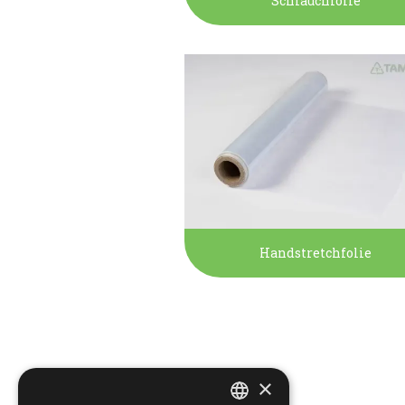
Schlauchfolie
Handstretchfolie
×