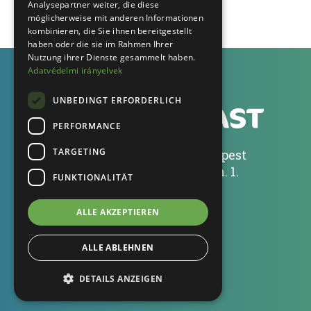
Analysepartner weiter, die diese
möglicherweise mit anderen Informationen
kombinieren, die Sie ihnen bereitgestellt
haben oder die sie im Rahmen Ihrer
Nutzung ihrer Dienste gesammelt haben.
Adatvédelmi irányelvek
UNBEDINGT ERFORDERLICH
PERFORMANCE
TARGETING
Tamplast Kft., 1053 Budapest
Kecskeméti utca 13. 2 em. 1.
FUNKTIONALITÄT
+36 70 604 0041
ALLE AKZEPTIEREN
info@tamplast.hu
ALLE ABLEHNEN
DETAILS ANZEIGEN