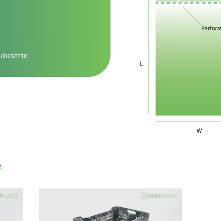
dustrie
e