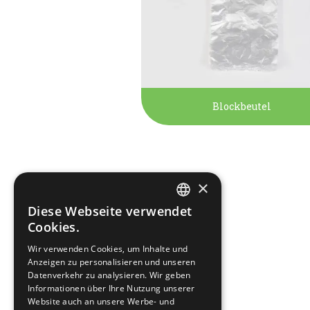
Blockbeutel
×
Diese Webseite verwendet
HUNGARIAN
Cookies.
ENGLISH
Wir verwenden Cookies, um Inhalte und
Anzeigen zu personalisieren und unseren
GERMAN
Datenverkehr zu analysieren. Wir geben
Informationen über Ihre Nutzung unserer
Website auch an unsere Werbe- und